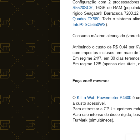
Configuração com 2 processadore
S5520SCR
, 16GB de RAM (populad
rígido Seagate® Barracuda 7200.1
Quadro FX580
. Todo o sistema ali
Intel® SC5650WS
).
Consumo máximo alcançado (varredu
Atribuindo o custo de R$ 0,44 por KW
com impostos inclusos, em maio de 
Em regime 24/7, em 30 dias teremos
Em regime 12/5 (apenas dias úteis, 
Faça você mesmo:
O
Kill-a-Watt
Powermeter P4400
é um
a custo acessível.
Para estressar a CPU sugerimos rod
Para uso intenso do disco rígido, ba
FurMark (simultâneos).