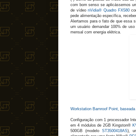
com bom senso se aplicássemos um
de vídeo
nVidia® Quadro FX580
com
pede alimentação específica, recebe
Alertamos para o fato de que essa si
um usuário demandar 100% de uso du
mensal com energia elétrica.
Workstation Barnroof Point, basea
Configuração com 1 processador In
em 4 módulos de 2GB Kingston®
K
500GB (modelo
ST3500418AS
), 