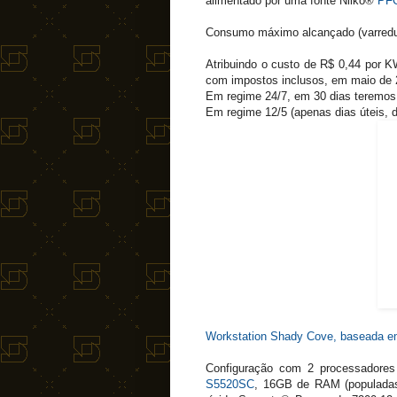
alimentado por uma fonte Nilko®
PFC
Consumo máximo alcançado (varredu
Atribuindo o custo de R$ 0,44 por KW
com impostos inclusos, em maio de 
Em regime 24/7, em 30 dias teremos
Em regime 12/5 (apenas dias úteis, 
Workstation Shady Cove, baseada 
Configuração com 2 processadore
S5520SC
, 16GB de RAM (populad