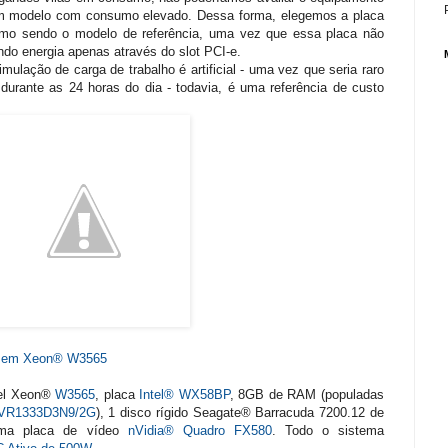
 modelo com consumo elevado. Dessa forma, elegemos a placa
o sendo o modelo de referência, uma vez que essa placa não
ndo energia apenas através do slot PCI-e.
mulação de carga de trabalho é artificial - uma vez que seria raro
rante as 24 horas do dia - todavia, é uma referência de custo
da em Xeon® W3565
tel Xeon®
W3565
, placa
Intel® WX58BP
, 8GB de RAM (populadas
VR1333D3N9/2G
), 1 disco rígido Seagate® Barracuda 7200.12 de
uma placa de vídeo
nVidia® Quadro FX580
. Todo o sistema