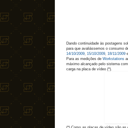
Dando continuidade às postagens so
para que avaliássemos o consumo 
14/10/2009
,
15/10/2009
,
18/11/2009
Para as medições de
Workstations
ar
máximo alcançado pelo sistema comp
carga na placa de vídeo (*).
(*) Como as placas de vídeo são as