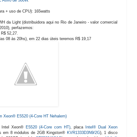
 Ativo de 500W
.
ra + uso de CPU): 165watts
H da Light (distribuidora aqui no Rio de Janeiro - valor comercial
2010), perfazemos:
 R$ 52,27.
das 08 às 20hs), em 22 dias úteis teremos R$ 19,17
em Xeon® E5520 (4-Core HT Nehalem)
s Intel Xeon®
E5520 (4-Core com HT)
, placa
Intel® Dual Xeon
as em 8 módulos de 2GB Kingston®
KVR1333D3N9/2G
), 1 disco