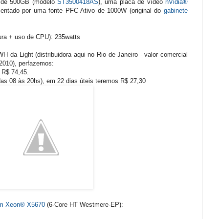
2 de 500GB (modelo
ST3500418AS
), uma placa de vídeo
nVidia®
mentado por uma fonte PFC Ativo de 1000W (original do
gabinete
ra + uso de CPU): 235watts
H da Light (distribuidora aqui no Rio de Janeiro - valor comercial
2010), perfazemos:
 R$ 74,45.
das 08 às 20hs), em 22 dias úteis teremos R$ 27,30
em Xeon® X5670
(6-Core HT Westmere-EP):