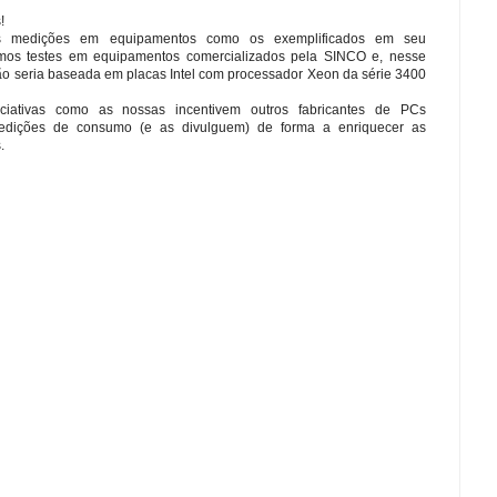
!
mos medições em equipamentos como os exemplificados em seu
mos testes em equipamentos comercializados pela SINCO e, nesse
ão seria baseada em placas Intel com processador Xeon da série 3400
ciativas como as nossas incentivem outros fabricantes de PCs
medições de consumo (e as divulguem) de forma a enriquecer as
.