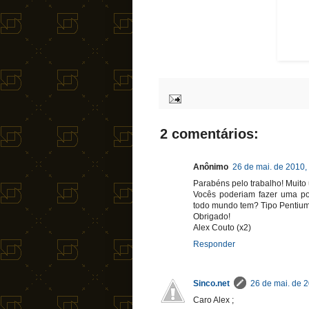
2 comentários:
Anônimo
26 de mai. de 2010,
Parabéns pelo trabalho! Muito
Vocês poderiam fazer uma p
todo mundo tem? Tipo Pentiu
Obrigado!
Alex Couto (x2)
Responder
Sinco.net
26 de mai. de 2
Caro Alex ;