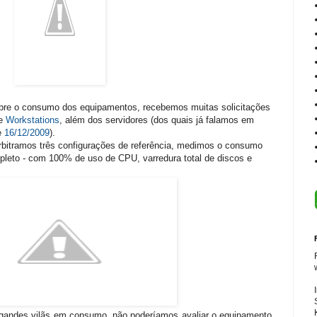
bre o consumo dos equipamentos, recebemos muitas solicitações
de
Workstations
, além dos servidores (dos quais já falamos em
e
16/12/2009
).
bitramos três configurações de referência, medimos o consumo
leto - com 100% de uso de CPU, varredura total de discos e
 gandes vilãs em consumo, não poderíamos avaliar o equipamento