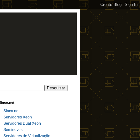
Sinco.net
Sinco.net
Servidores Xeon
Servidores Dual Xeon
Seminovos
Servidores de Virtualização