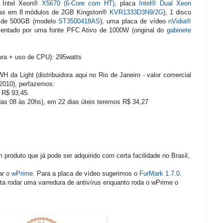
s Intel Xeon®
X5670 (6-Core com HT)
, placa
Intel® Dual Xeon
as em 8 módulos de 2GB Kingston®
KVR1333D3N9/2G
), 1 disco
2 de 500GB (modelo
ST3500418AS
), uma placa de vídeo
nVidia®
mentado por uma fonte PFC Ativo de 1000W (original do
gabinete
ra + uso de CPU): 295watts
H da Light (distribuidora aqui no Rio de Janeiro - valor comercial
2010), perfazemos:
 R$ 93,45.
das 08 às 20hs), em 22 dias úteis teremos R$ 34,27
 produto que já pode ser adquirido com certa facilidade no Brasil,
ar o
wPrime
. Para a placa de vídeo sugerimos o
FurMark 1.7.0
.
sta rodar uma varredura de antivírus enquanto roda o wPrime o