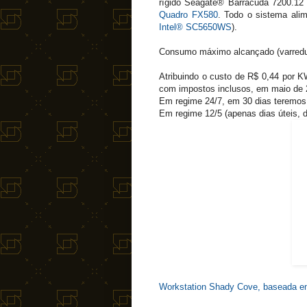
rígido Seagate® Barracuda 7200.1
Quadro FX580
. Todo o sistema ali
Intel® SC5650WS
).
Consumo máximo alcançado (varredu
Atribuindo o custo de R$ 0,44 por KW
com impostos inclusos, em maio de 
Em regime 24/7, em 30 dias teremos
Em regime 12/5 (apenas dias úteis, 
Workstation Shady Cove, baseada 