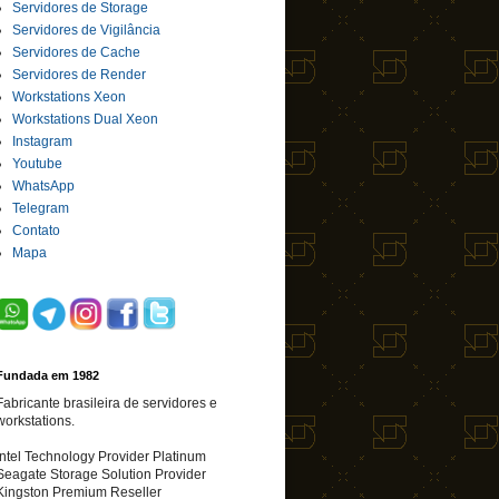
Servidores de Storage
Servidores de Vigilância
Servidores de Cache
Servidores de Render
Workstations Xeon
Workstations Dual Xeon
Instagram
Youtube
WhatsApp
Telegram
Contato
Mapa
Fundada em 1982
Fabricante brasileira de servidores e
workstations.
Intel Technology Provider Platinum
Seagate Storage Solution Provider
Kingston Premium Reseller