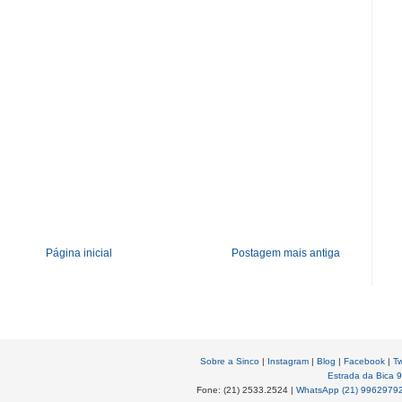
Página inicial
Postagem mais antiga
Sobre a Sinco
|
Instagram
|
Blog
|
Facebook
|
Tw
Estrada da Bica 
Fone: (21) 2533.2524 |
WhatsApp (21) 9962979