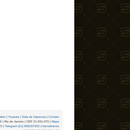
itter
|
Youtube
|
Sala de Imprensa
|
Contato
96
| Rio de Janeiro | CEP 21.931-070 |
Mapa
20
|
Telegram (21) 996297920
|
Atendimento