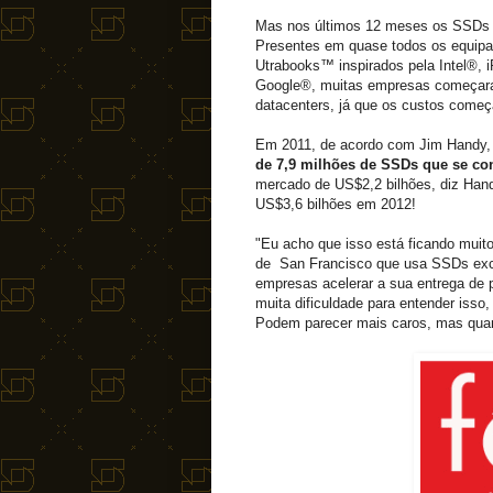
Mas nos últimos 12 meses os SSDs
Presentes em quase todos os equipam
Utrabooks™ inspirados pela Intel®
Google®, muitas empresas começara
datacenters, já que os custos começ
Em 2011, de acordo com Jim Handy, a
de 7,9 milhões de SSDs que se con
mercado de US$2,2 bilhões, diz Hand
US$3,6 bilhões em 2012!
"Eu acho que isso está ficando muit
de San Francisco que usa SSDs excl
empresas acelerar a sua entrega de
muita dificuldade para entender iss
Podem parecer mais caros, mas quan