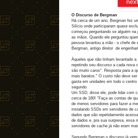
O Discurso de Bergman
Há cerca de um ano, Bergman fez um
Silício onde participaram quase excl
começou perguntando se alguém na 
as mãos. Quando ele perguntou que
pessoa levantou a mão - o chefe de 
Bergman, antigo diretor de engenhari
Àqueles que não tinham levantado a
repetindo seu discurso a cada nova 
são muito caros". Resposta para a 
mais baratos." O custo não deve ser
gasta em unidades em todo o centro 
segundo.
Um SSD, disse ele, pode lidar com 
cerca de 180! "Faça as contas de qu
de menos servidores para fazer a m
instalando SSDs em servidores de ca
dados que são repetidamente acessado
de dados e, pra sua surpresa, essa 
servidores de cache já não eram mai
Segundo Bergman o discurso já vem 