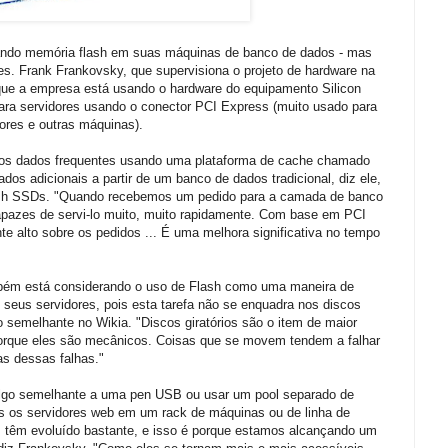
ndo memória flash em suas máquinas de banco de dados - mas
es. Frank Frankovsky, que supervisiona o projeto de hardware na
 que a empresa está usando o hardware do equipamento Silicon
para servidores usando o conector PCI Express (muito usado para
dores e outras máquinas).
os ​​dados frequentes usando uma plataforma de cache chamado
s adicionais a partir de um banco de dados tradicional, diz ele,
lash SSDs. "Quando recebemos um pedido para a camada de banco
apazes de servi-lo muito, muito rapidamente. Com base em PCI
 alto sobre os pedidos ... É uma melhora significativa no tempo
bém está considerando o uso de Flash como uma maneira de
) seus servidores, pois esta tarefa não se enquadra nos discos
go semelhante no Wikia. "Discos giratórios são o item de maior
porque eles são mecânicos. Coisas que se movem tendem a falhar
as dessas falhas."
lgo semelhante a uma pen USB ou usar um pool separado de
dos os servidores web em um rack de máquinas ou de linha de
s têm evoluído bastante, e isso é porque estamos alcançando um