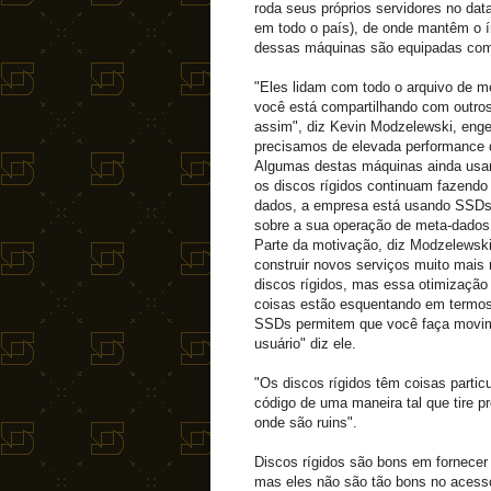
roda seus próprios servidores no da
em todo o país), de onde mantêm o í
dessas máquinas são equipadas co
"Eles lidam com todo o arquivo de m
você está compartilhando com outros
assim", diz Kevin Modzelewski, enge
precisamos de elevada performance 
Algumas destas máquinas ainda usam
os discos rígidos continuam fazend
dados, a empresa está usando SSDs,
sobre a sua operação de meta-dados
Parte da motivação, diz Modzelews
construir novos serviços muito mais
discos rígidos, mas essa otimizaçã
coisas estão esquentando em termo
SSDs permitem que você faça movim
usuário" diz ele.
"Os discos rígidos têm coisas partic
código de uma maneira tal que tire p
onde são ruins".
Discos rígidos são bons em fornece
mas eles não são tão bons no acesso