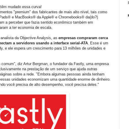
 têm mudado essa curva!
entos "premium" dos fabricantes de mais alto nível, tais como
, iPads® e MacBooks® da Apple® e Chromebooks® da(do?)
m a perceber que fazia sentido econômico também em
aram a ter economia de escala.
nalista da Objective Analysis, as
empresas compraram cerca
ectam a servidores usando a interface serial-ATA
. Esse é um
y, e ele espera um crescimento para 13 milhões de unidades e
o comum", diz Artur Bergman, o fundador da Fastly, uma empresa
usivamente na prestação de um serviço que ajuda outras
 páginas sobre a rede. "Embora algumas pessoas ainda tenham
o, essas unidades economizam uma quantidade enorme de dinheiro.
do você precisa de alto desempenho, você precisa deles."