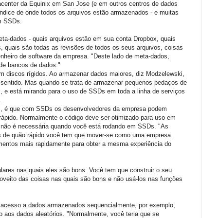
tacenter da Equinix em San Jose (e em outros centros de dados
ndice de onde todos os arquivos estão armazenados - e muitas
m SSDs.
eta-dados - quais arquivos estão em sua conta Dropbox, quais
, quais são todas as revisões de todos os seus arquivos, coisas
nheiro de software da empresa. "Deste lado de meta-dados,
de bancos de dados."
 discos rígidos. Ao armazenar dados maiores, diz Modzelewski,
o sentido. Mas quando se trata de armazenar pequenos pedaços de
 e está mirando para o uso de SSDs em toda a linha de serviços
.
ki, é que com SSDs os desenvolvedores da empresa podem
 rápido. Normalmente o código deve ser otimizado para uso em
o não é necessária quando você está rodando em SSDs. "As
s de quão rápido você tem que mover-se como uma empresa.
entos mais rapidamente para obter a mesma experiência do
ulares nas quais eles são bons. Você tem que construir o seu
roveito das coisas nas quais são bons e não usá-los nas funções
r acesso a dados armazenados sequencialmente, por exemplo,
 aos dados aleatórios. "Normalmente, você teria que se