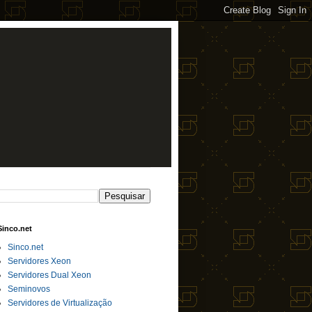
Sinco.net
Sinco.net
Servidores Xeon
Servidores Dual Xeon
Seminovos
Servidores de Virtualização