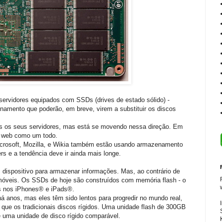
servidores equipados com SSDs (drives de estado sólido) -
enamento que poderão, em breve, virem a substituir os discos
s os seus servidores, mas está se movendo nessa direção. Em
a web como um todo.
osoft, Mozilla, e Wikia também estão usando armazenamento
s e a tendência deve ir ainda mais longe.
ispositivo para armazenar informações. Mas, ao contrário de
 móveis. Os SSDs de hoje são construídos com memória flash - o
 nos iPhones® e iPads®.
 anos, mas eles têm sido lentos para progredir no mundo real,
 que os tradicionais discos rígidos. Uma unidade flash de 300GB
 uma unidade de disco rígido comparável.