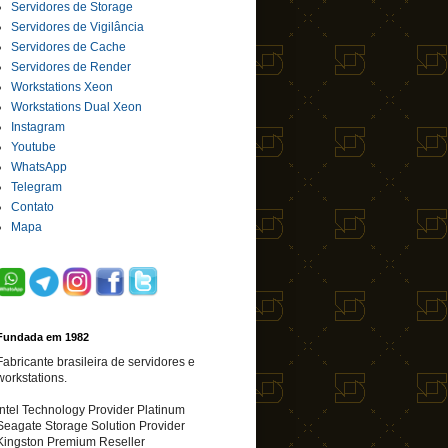
Servidores de Storage
Servidores de Vigilância
Servidores de Cache
Servidores de Render
Workstations Xeon
Workstations Dual Xeon
Instagram
Youtube
WhatsApp
Telegram
Contato
Mapa
Fundada em 1982
Fabricante brasileira de servidores e
workstations.
Intel Technology Provider Platinum
Seagate Storage Solution Provider
Kingston Premium Reseller