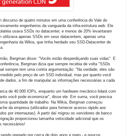
 discurso de quatro minutos em uma conferência do Vale do
usivamente engenheiros da vanguarda da infra-estrutura web. Ele
platéia usava SSDs no datacenter, e menos de 20% levantaram
m utilizava apenas SSDs em seus datacenters, apenas uma
engenharia da Wikia, que tinha herdado seu SSD-Datacenter de
a.
 mão, Bergman disse: "Vocês estão desperdiçando suas vidas". E
conferência, Bergman dizia que sempre recebia de volta "SSDs
qual sempre tem uma contra argumentação: "Na verdade, eles são
 medido pelo preço de um SSD individual, mas por quanto você
de dados, a fim de manipular as informações necessárias a cada
cerca de 40.000 IOPs, enquanto um hardware mecânico lidará com
anto você pode economizar", disse ele. Em suma, você precisa
esma quantidade de trabalho. Na Wikia, Bergman começou
che da empresa (utilizados para fornecer acesso rápido aos
s ​​por internautas). A partir daí migrou os servidores de banco
migração proporcionou tamanha velocidade adicional que os
s necessários!
sendo pregado por cerca de dois anos e meio - e poucos