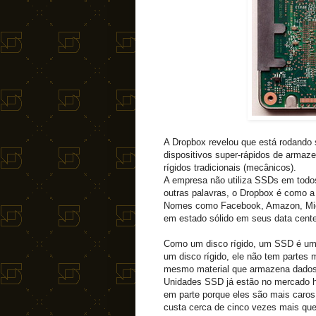
A Dropbox revelou que está rodando 
dispositivos super-rápidos de armaz
rígidos tradicionais (mecânicos).
A empresa não utiliza SSDs em todo
outras palavras, o Dropbox é como 
Nomes como Facebook, Amazon, Micr
em estado sólido em seus data center
Como um disco rígido, um SSD é um d
um disco rígido, ele não tem partes
mesmo material que armazena dados
Unidades SSD já estão no mercado há
em parte porque eles são mais caros
custa cerca de cinco vezes mais que