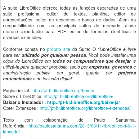
A suite LibreOffice oferece todas as funções esperadas de uma
suite profissional: editor de textos, planilha, editor de
apresentações, editor de desenhos e banco de dados. Além da
compatibilidade com as principais suites do mercado, ainda
oferece exportação para PDF, editor de fórmulas científicas e
diversas extensões.
Conforme consta no
próprio site
da Suite: O "
LibreOffice é livre
para ser
utilizado por qualquer pessoa
. Você pode instalar uma
cópia do LibreOffice em
todos os computadores que desejar
, e
utilizá-la para qualquer propósito, tanto por
empresas, governos
e
administração pública em geral, quanto por
projetos
educacionais
e de inclusão digital
".
Página inicial :
http://pt-br.libreoffice.org/home/
Sobre o LibreOffice:
http://pt-br.libreoffice.org/libreoffice/
Baixar o Instalador :
http://pt-br.libreoffice.org/baixe-ja/
Obter Extensões :
http://pt-br.libreoffice.org/libreoffice/extensoes/
Texto com colaboração de Paulo Santanna.
Referência:
http://paulosantanna.com/2013/03/11/libreoffice-4-0-1-
lancado/