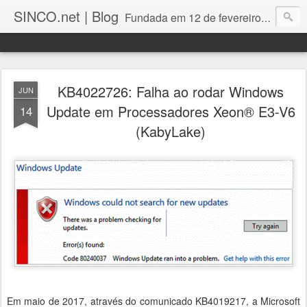
SINCO.net | Blog
Fundada em 12 de fevereiro de 1982. Fabricante brasileira de servidores e workstations. Certificações: Intel Technology Provider Platinum, Seagate Storage Solution Provider, Kingston Premium Reseller, Nilko Design Partner.
KB4022726: Falha ao rodar Windows
JUN
Update em Processadores Xeon® E3-V6
14
(KabyLake)
Em maio de 2017, através do comunicado KB4019217, a Microsoft