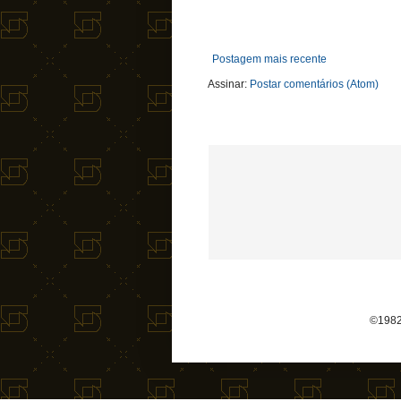
Postagem mais recente
Assinar:
Postar comentários (Atom)
©1982-