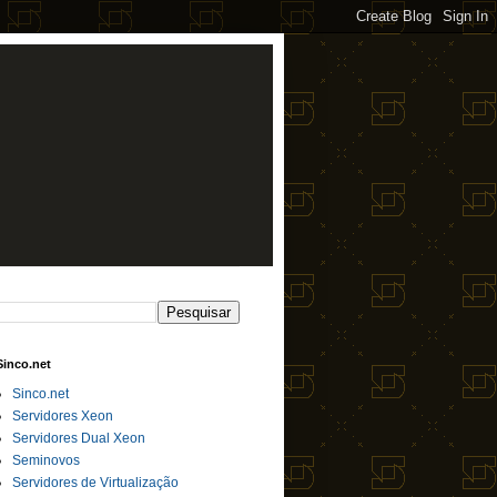
Sinco.net
Sinco.net
Servidores Xeon
Servidores Dual Xeon
Seminovos
Servidores de Virtualização