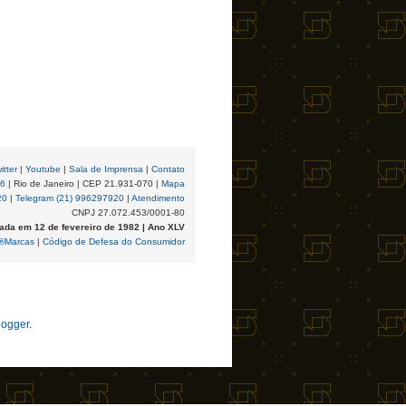
itter
|
Youtube
|
Sala de Imprensa
|
Contato
96
| Rio de Janeiro | CEP 21.931-070 |
Mapa
20
|
Telegram (21) 996297920
|
Atendimento
CNPJ 27.072.453/0001-80
ada em 12 de fevereiro de 1982 | Ano XLV
®Marcas
|
Código de Defesa do Consumidor
logger
.