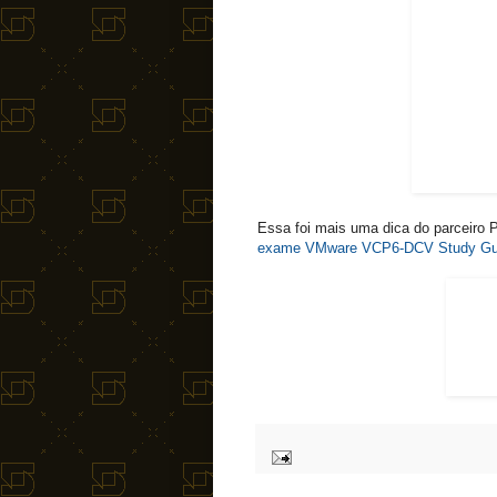
Essa foi mais uma dica do parceiro
exame VMware VCP6-DCV Study Gu