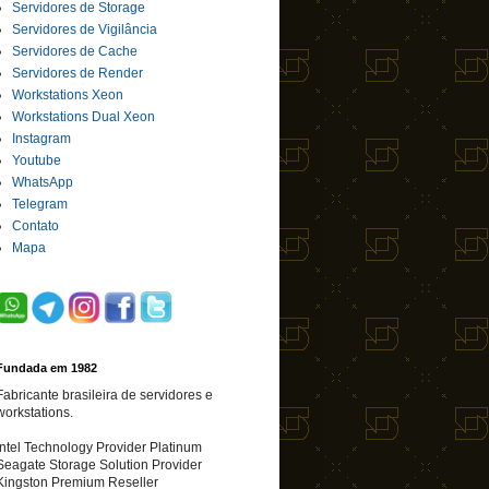
Servidores de Storage
Servidores de Vigilância
Servidores de Cache
Servidores de Render
Workstations Xeon
Workstations Dual Xeon
Instagram
Youtube
WhatsApp
Telegram
Contato
Mapa
Fundada em 1982
Fabricante brasileira de servidores e
workstations.
Intel Technology Provider Platinum
Seagate Storage Solution Provider
Kingston Premium Reseller