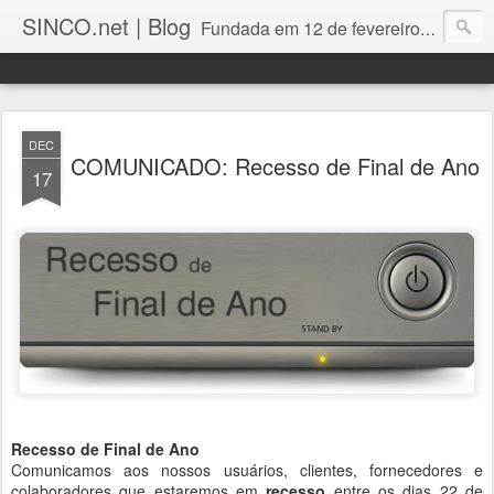
SINCO.net | Blog
Fundada em 12 de fevereiro de 1982. Fabricante brasileira de servidores e workstations. Certificações: Intel Technology Provider Platinum, Seagate Storage Solution Provider, Kingston Premium Reseller, Nilko Design Partner.
DEC
COMUNICADO: Recesso de Final de Ano
17
Recesso de Final de Ano
Comunicamos aos nossos usuários, clientes, fornecedores e
colaboradores que estaremos em
recesso
entre os dias 22 de