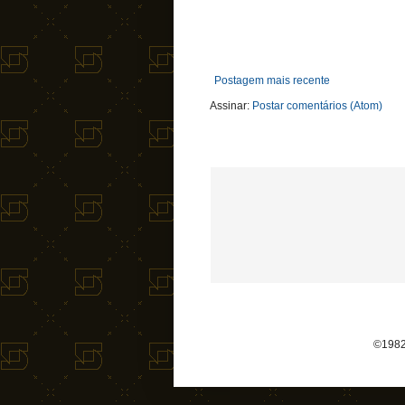
Postagem mais recente
Assinar:
Postar comentários (Atom)
©1982-