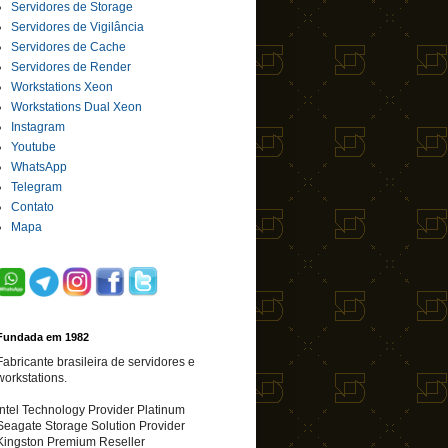
Servidores de Storage
Servidores de Vigilância
Servidores de Cache
Servidores de Render
Workstations Xeon
Workstations Dual Xeon
Instagram
Youtube
WhatsApp
Telegram
Contato
Mapa
Fundada em 1982
Fabricante brasileira de servidores e
workstations.
Intel Technology Provider Platinum
Seagate Storage Solution Provider
Kingston Premium Reseller