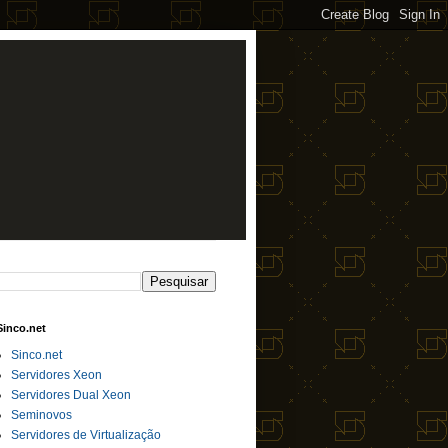
Sinco.net
Sinco.net
Servidores Xeon
Servidores Dual Xeon
Seminovos
Servidores de Virtualização