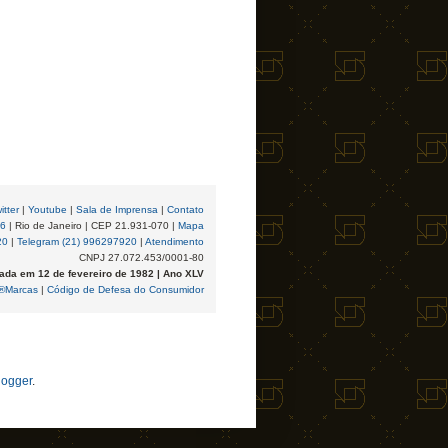
itter
|
Youtube
|
Sala de Imprensa
|
Contato
96
| Rio de Janeiro | CEP 21.931-070 |
Mapa
20
|
Telegram (21) 996297920
|
Atendimento
CNPJ 27.072.453/0001-80
ada em 12 de fevereiro de 1982 | Ano XLV
®Marcas
|
Código de Defesa do Consumidor
logger
.