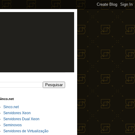
Sinco.net
Sinco.net
Servidores Xeon
Servidores Dual Xeon
Seminovos
Servidores de Virtualização