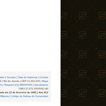
itter
|
Youtube
|
Sala de Imprensa
|
Contato
96
| Rio de Janeiro | CEP 21.931-070 |
Mapa
20
|
Telegram (21) 996297920
|
Atendimento
CNPJ 27.072.453/0001-80
ada em 12 de fevereiro de 1982 | Ano XLV
®Marcas
|
Código de Defesa do Consumidor