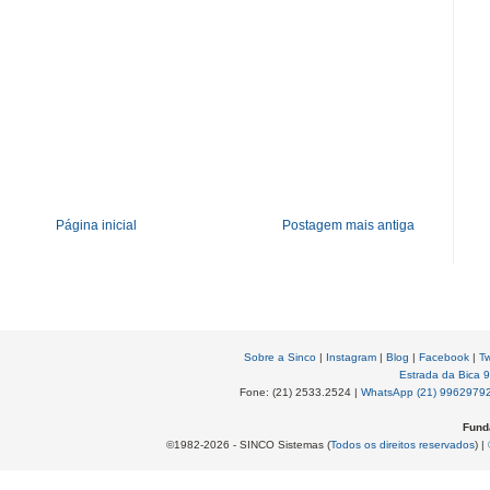
Página inicial
Postagem mais antiga
Sobre a Sinco
|
Instagram
|
Blog
|
Facebook
|
Tw
Estrada da Bica 
Fone: (21) 2533.2524 |
WhatsApp (21) 9962979
Fund
©1982-2026 - SINCO Sistemas (
Todos os direitos reservados
) |