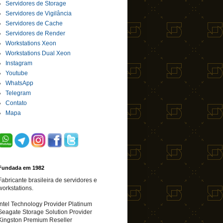
Servidores de Storage
Servidores de Vigilância
Servidores de Cache
Servidores de Render
Workstations Xeon
Workstations Dual Xeon
Instagram
Youtube
WhatsApp
Telegram
Contato
Mapa
Fundada em 1982
Fabricante brasileira de servidores e
workstations.
Intel Technology Provider Platinum
Seagate Storage Solution Provider
Kingston Premium Reseller