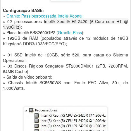
Configuração BASE:
»
Granite Pass biprocessada Intel® Xeon®
» 02 processadores
Intel® Xeon® E5-2420 (6-Core com HT @
1.90GHz)
;
» Placa Intel® BBS2600GP2 (
Granite Pass
);
» 192GB de RAM (populados através de 12 módulos de 16GB
Kingston® DDR3/1333/ECC/REG);
» 01 SSD Intel® de 120GB, série 520, para carga do Sistema
Operacional;
» 03 Discos Rígidos Seagate® ST2000DM001 (2TB, 7200RPM,
64MB Cache);
» Saída de vídeo onboard;
» Chassis Intel® SC5650WS com Fonte PFC Ativo, 80+, de
1.000Watts.