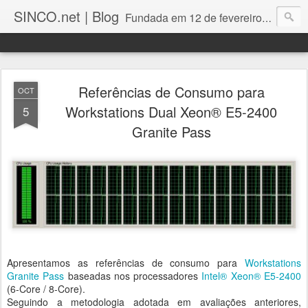
SINCO.net | Blog
Fundada em 12 de fevereiro de 1982. Fabricante brasileira de servidores e workstations. Certificações: Intel Technology Provider Platinum, Seagate Storage Solution Provider, Kingston Premium Reseller, Nilko Design Partner.
Referências de Consumo para
OCT
Workstations Dual Xeon® E5-2400
5
Granite Pass
Apresentamos as referências de consumo para
Workstations
Granite Pass
baseadas nos processadores
Intel® Xeon® E5-2400
(6-Core / 8-Core).
Seguindo a metodologia adotada em avaliações anteriores,