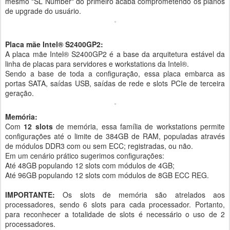
mesmo "SL Number" do primeiro acaba comprometendo os planos
de upgrade do usuário.
Placa mãe Intel® S2400GP2:
A placa mãe Intel® S2400GP2 é a base da arquitetura estável da
linha de placas para servidores e workstations da Intel®.
Sendo a base de toda a configuração, essa placa embarca as
portas SATA, saídas USB, saídas de rede e slots PCIe de terceira
geração.
Memória:
Com
12 slots
de memória, essa família de workstations permite
configurações até o limite de 384GB de RAM, populadas através
de módulos DDR3 com ou sem ECC; registradas, ou não.
Em um cenário prático sugerimos configurações:
Até 48GB populando 12 slots com módulos de 4GB;
Até 96GB populando 12 slots com módulos de 8GB ECC REG.
IMPORTANTE:
Os slots de memória são atrelados aos
processadores, sendo 6 slots para cada processador. Portanto,
para reconhecer a totalidade de slots é necessário o uso de 2
processadores.