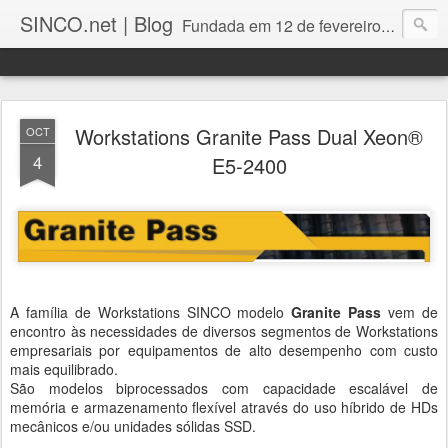
SINCO.net | Blog
Fundada em 12 de fevereiro de 1982. Fabricante brasileira de servidores e workstations. Certificações: Intel Technology Provider Platinum, Seagate Storage Solution Provider, Kingston Premium Reseller, Nilko Design Partner.
Workstations Granite Pass Dual Xeon®
OCT
4
E5-2400
A família de Workstations SINCO modelo
Granite Pass
vem de
encontro às necessidades de diversos segmentos de Workstations
empresariais por equipamentos de alto desempenho com custo
mais equilibrado.
São modelos biprocessados com capacidade escalável de
memória e armazenamento flexível através do uso híbrido de HDs
mecânicos e/ou unidades sólidas SSD.