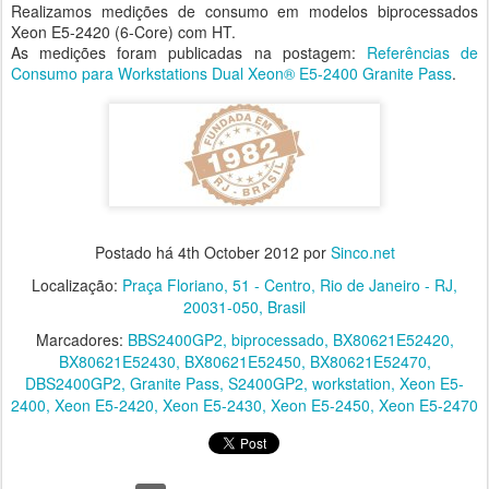
Realizamos medições de consumo em modelos biprocessados
Xeon E5-2420 (6-Core) com HT.
As medições foram publicadas na postagem:
Referências de
Consumo para Workstations Dual Xeon® E5-2400 Granite Pass
.
Postado há
4th October 2012
por
Sinco.net
Localização:
Praça Floriano, 51 - Centro, Rio de Janeiro - RJ,
20031-050, Brasil
Marcadores:
BBS2400GP2
biprocessado
BX80621E52420
BX80621E52430
BX80621E52450
BX80621E52470
DBS2400GP2
Granite Pass
S2400GP2
workstation
Xeon E5-
2400
Xeon E5-2420
Xeon E5-2430
Xeon E5-2450
Xeon E5-2470