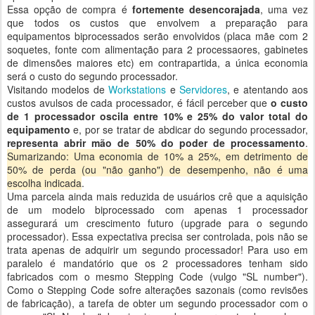
Essa opção de compra é
fortemente desencorajada
, uma vez
que todos os custos que envolvem a preparação para
equipamentos biprocessados serão envolvidos (placa mãe com 2
soquetes, fonte com alimentação para 2 processaores, gabinetes
de dimensões maiores etc) em contrapartida, a única economia
será o custo do segundo processador.
Visitando modelos de
Workstations
e
Servidores
, e atentando aos
custos avulsos de cada processador, é fácil perceber que
o custo
de 1 processador oscila entre 10% e 25% do valor total do
equipamento
e, por se tratar de abdicar do segundo processador,
representa abrir mão de 50% do poder de processamento
.
Sumarizando: Uma economia de 10% a 25%, em detrimento de
50% de perda (ou "não ganho") de desempenho, não é uma
escolha indicada
.
Uma parcela ainda mais reduzida de usuários crê que a aquisição
de um modelo biprocessado com apenas 1 processador
assegurará um crescimento futuro (upgrade para o segundo
processador). Essa expectativa precisa ser controlada, pois não se
trata apenas de adquirir um segundo processador! Para uso em
paralelo é mandatório que os 2 processadores tenham sido
fabricados com o mesmo Stepping Code (vulgo "SL number").
Como o Stepping Code sofre alterações sazonais (como revisões
de fabricação), a tarefa de obter um segundo processador com o