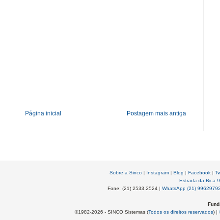
Página inicial
Postagem mais antiga
Sobre a Sinco
|
Instagram
|
Blog
|
Facebook
|
Tw
Estrada da Bica 
Fone: (21) 2533.2524 |
WhatsApp (21) 9962979
Fund
©1982-2026 - SINCO Sistemas (
Todos os direitos reservados
) |