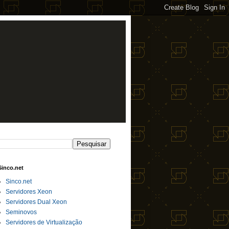
Sinco.net
Sinco.net
Servidores Xeon
Servidores Dual Xeon
Seminovos
Servidores de Virtualização