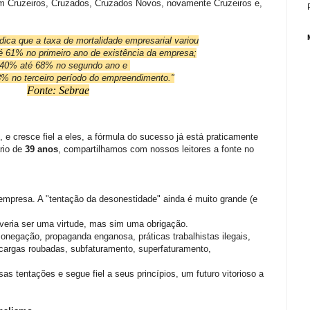
 Cruzeiros, Cruzados, Cruzados Novos, novamente Cruzeiros e,
dica que a taxa de mortalidade empresarial variou
é 61% no primeiro ano de existência da empresa;
 40% até 68% no segundo ano e
% no terceiro período do empreendimento."
Fonte: Sebrae
e cresce fiel a eles, a fórmula do sucesso já está praticamente
rio de
39 anos
, compartilhamos com nossos leitores a fonte no
empresa. A "tentação da desonestidade" ainda é muito grande (e
veria ser uma virtude, mas sim uma obrigação.
onegação, propaganda enganosa, práticas trabalhistas ilegais,
de cargas roubadas, subfaturamento, superfaturamento,
 tentações e segue fiel a seus princípios, um futuro vitorioso a