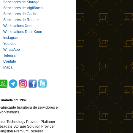
Servidores de Storage
Servidores de Vigilância
Servidores de Cache
Servidores de Render
Workstations Xeon
Workstations Dual Xeon
Instagram
Youtube
WhatsApp
Telegram
Contato
Mapa
Fundada em 1982
Fabricante brasileira de servidores e
workstations.
Intel Technology Provider Platinum
Seagate Storage Solution Provider
Kingston Premium Reseller