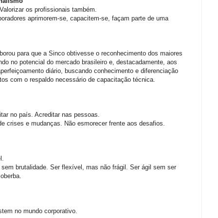
onalismo
Valorizar os profissionais também.
aboradores aprimorem-se, capacitem-se, façam parte de uma
borou para que a Sinco obtivesse o reconhecimento dos maiores
ndo no potencial do mercado brasileiro e, destacadamente, aos
perfeiçoamento diário, buscando conhecimento e diferenciação
os com o respaldo necessário de capacitação técnica.
itar no país. Acreditar nas pessoas.
 de crises e mudanças. Não esmorecer frente aos desafios.
l.
sem brutalidade. Ser flexível, mas não frágil. Ser ágil sem ser
soberba.
stem no mundo corporativo.