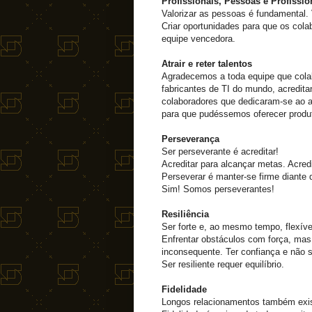
Profissionais, Pessoas e Profissi
Valorizar as pessoas é fundamental. 
Criar oportunidades para que os col
equipe vencedora.
Atrair e reter talentos
Agradecemos a toda equipe que cola
fabricantes de TI do mundo, acredita
colaboradores que dedicaram-se ao a
para que pudéssemos oferecer produt
Perseverança
Ser perseverante é acreditar!
Acreditar para alcançar metas. Acred
Perseverar é manter-se firme diante
Sim! Somos perseverantes!
Resiliência
Ser forte e, ao mesmo tempo, flexíve
Enfrentar obstáculos com força, mas 
inconsequente. Ter confiança e não 
Ser resiliente requer equilíbrio.
Fidelidade
Longos relacionamentos também exi