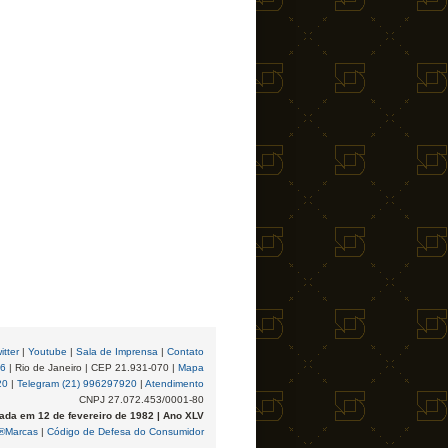
itter
|
Youtube
|
Sala de Imprensa
|
Contato
96
| Rio de Janeiro | CEP 21.931-070 |
Mapa
20
|
Telegram (21) 996297920
|
Atendimento
CNPJ 27.072.453/0001-80
ada em 12 de fevereiro de 1982 | Ano XLV
®Marcas
|
Código de Defesa do Consumidor