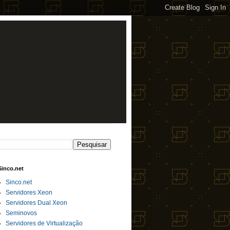
Sinco.net
Sinco.net
Servidores Xeon
Servidores Dual Xeon
Seminovos
Servidores de Virtualização