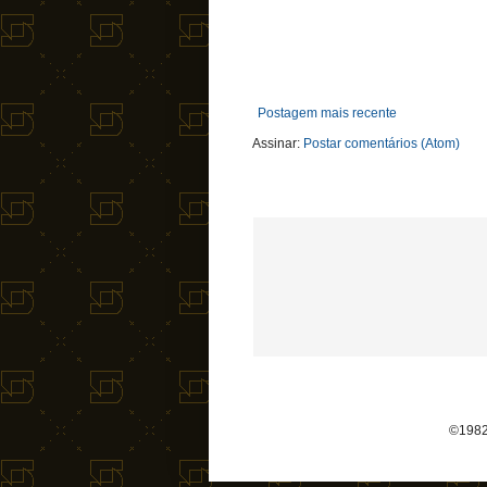
Postagem mais recente
Assinar:
Postar comentários (Atom)
©1982-