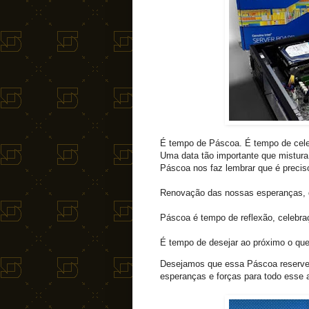
É tempo de Páscoa. É tempo de celeb
Uma data tão importante que mistura 
Páscoa nos faz lembrar que é precis
Renovação das nossas esperanças, d
Páscoa é tempo de reflexão, celebraçã
É tempo de desejar ao próximo o que
Desejamos que essa Páscoa reserve 
esperanças e forças para todo esse 