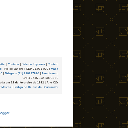
itter
|
Youtube
|
Sala de Imprensa
|
Contato
96
| Rio de Janeiro | CEP 21.931-070 |
Mapa
20
|
Telegram (21) 996297920
|
Atendimento
CNPJ 27.072.453/0001-80
ada em 12 de fevereiro de 1982 | Ano XLV
®Marcas
|
Código de Defesa do Consumidor
logger
.