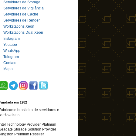
Servidores de Storage
Servidores de Vigilância
Servidores de Cache
Servidores de Render
Workstations Xeon
Workstations Dual Xeon
Instagram
Youtube
WhatsApp
Telegram
Contato
Mapa
Fundada em 1982
Fabricante brasileira de servidores e
workstations.
Intel Technology Provider Platinum
Seagate Storage Solution Provider
Kingston Premium Reseller