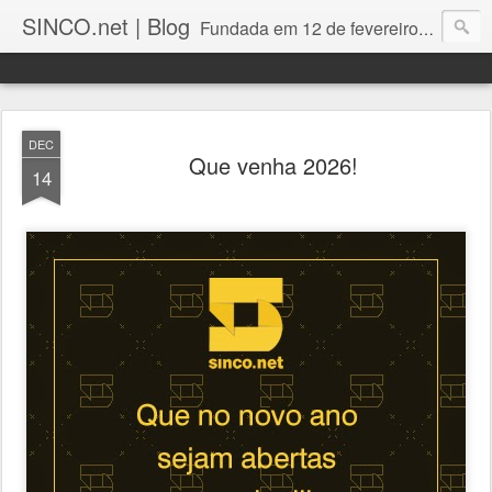
SINCO.net | Blog
Fundada em 12 de fevereiro de 1982. Fabricante brasileira de servidores e workstations. Certificações: Intel Technology Provider Platinum, Seagate Storage Solution Provider, Kingston Premium Reseller, Nilko Design Partner.
DEC
Que venha 2026!
14