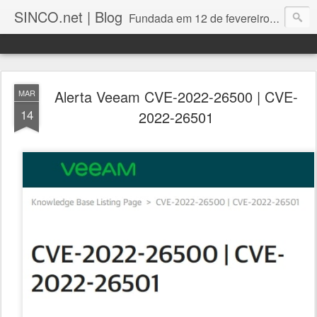
SINCO.net | Blog
Fundada em 12 de fevereiro de 1982. Fabricante brasileira de servidores e workstations. Certificações: Intel Technology Provider Platinum, Seagate Storage Solution Provider, Kingston Premium Reseller, Nilko Design Partner.
Alerta Veeam CVE-2022-26500 | CVE-
MAR
14
2022-26501