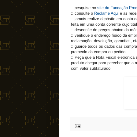
:: pesquise no
site da Fundação Pro
:: consulte o
Reclame Aqui
e as redes
:: jamais realize depósito em conta 
feita em uma conta corrente cujo tit
:: desconfie de preços abaixo da mé
:: verifique o endereço físico da emp
reclamação, devolução, garantias, et
:: guarde todos os dados das compras
protocolo da compra ou pedido;
:: Peça que a Nota Fiscal eletrônica
produto chegar para perceber que a 
com valor subfaturado.