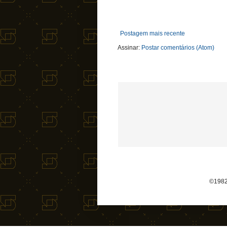
Postagem mais recente
Assinar:
Postar comentários (Atom)
©1982-