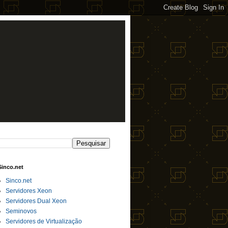
Sinco.net
Sinco.net
Servidores Xeon
Servidores Dual Xeon
Seminovos
Servidores de Virtualização