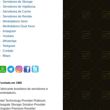
Servidores de Storage
Servidores de Vigilância
Servidores de Cache
Servidores de Render
Workstations Xeon
Workstations Dual Xeon
Instagram
Youtube
WhatsApp
Telegram
Contato
Mapa
Fundada em 1982
Fabricante brasileira de servidores e
workstations.
Intel Technology Provider Platinum
Seagate Storage Solution Provider
Kingston Premium Reseller