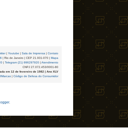
itter
|
Youtube
|
Sala de Imprensa
|
Contato
96
| Rio de Janeiro | CEP 21.931-070 |
Mapa
20
|
Telegram (21) 996297920
|
Atendimento
CNPJ 27.072.453/0001-80
ada em 12 de fevereiro de 1982 | Ano XLV
®Marcas
|
Código de Defesa do Consumidor
logger
.